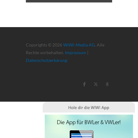
Copyrights © 2026
WiWi-Media AG
. Alle
Rechte vorbehalten.
Impressum
|
Datenschutzerkärung