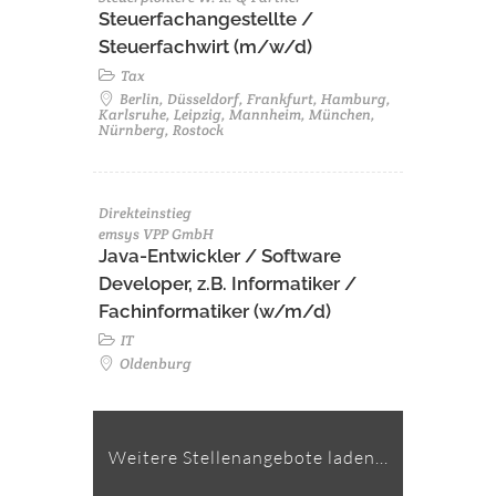
Steuerfachangestellte /
Steuerfachwirt (m/w/d)
Tax
Berlin, Düsseldorf, Frankfurt, Hamburg,
Karlsruhe, Leipzig, Mannheim, München,
Nürnberg, Rostock
Direkteinstieg
emsys VPP GmbH
Java-Entwickler / Software
Developer, z.B. Informatiker /
Fachinformatiker (w/m/d)
IT
Oldenburg
Weitere Stellenangebote laden...